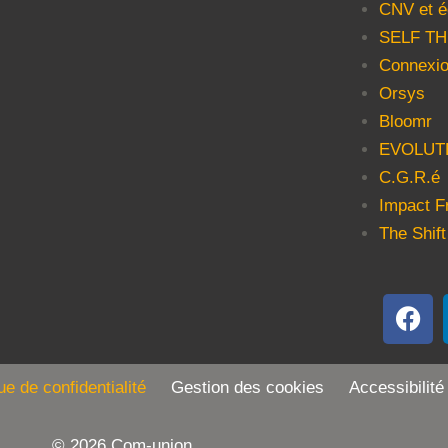
CNV et é
SELF T
Connexio
Orsys
Bloomr
EVOLUT
C.G.R.é
Impact F
The Shift
que de confidentialité
Gestion des cookies Accessibilité
© 2026 Com-union