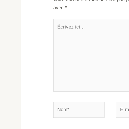
avec
*