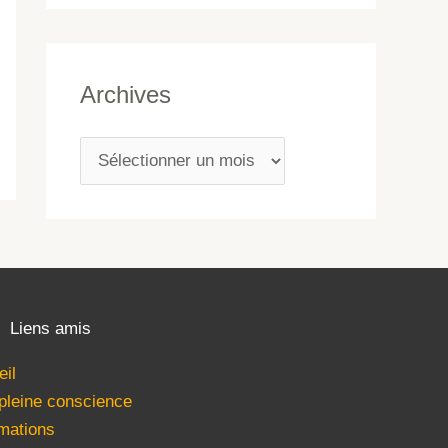
Archives
Liens amis
eil
 pleine conscience
mations