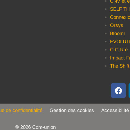
CNV et é
SELF T
Connexio
Orsys
Bloomr
EVOLUT
C.G.R.é
Impact F
The Shift
que de confidentialité
Gestion des cookies Accessibilité
© 2026 Com-union