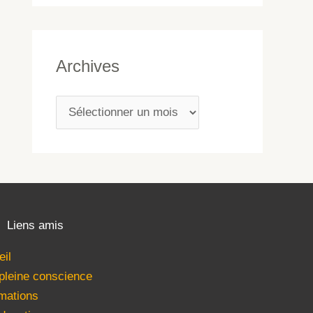
Archives
Liens amis
eil
 pleine conscience
mations