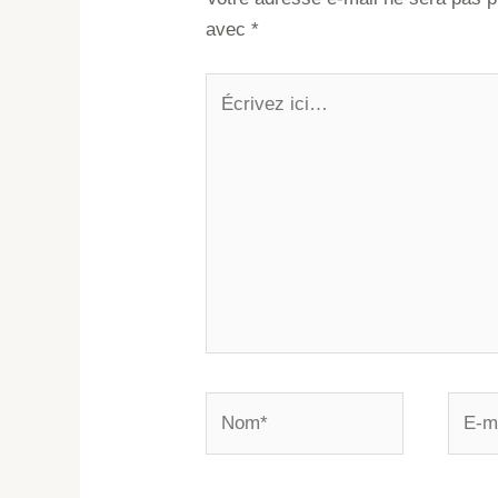
avec
*