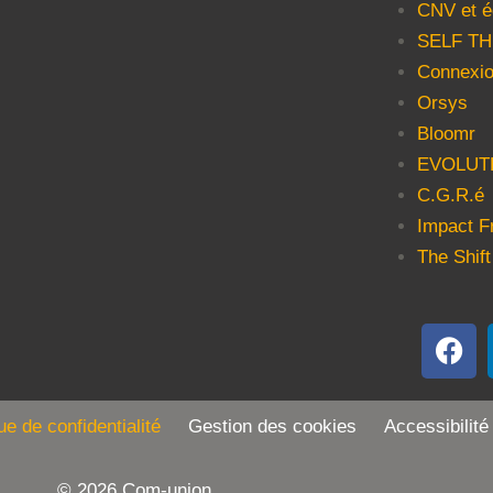
CNV et é
SELF T
Connexio
Orsys
Bloomr
EVOLUT
C.G.R.é
Impact F
The Shift
que de confidentialité
Gestion des cookies Accessibilité
© 2026 Com-union