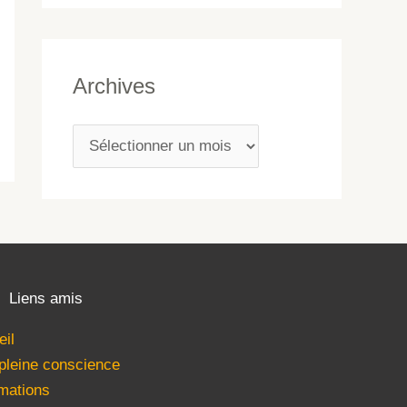
Archives
Liens amis
eil
 pleine conscience
mations