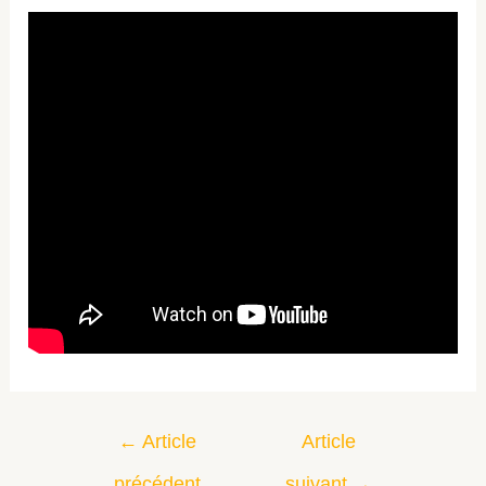
←
Article
Article
précédent
suivant
→