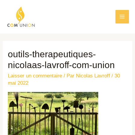
outils-therapeutiques-
nicolaas-lavroff-com-union
Laisser un commentaire
/ Par
Nicolas Lavroff
/
30
mai 2022