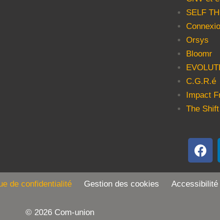
SELF T
Connexio
Orsys
Bloomr
EVOLUT
C.G.R.é
Impact F
The Shift
que de confidentialité
Gestion des cookies Accessibilité
© 2026 Com-union