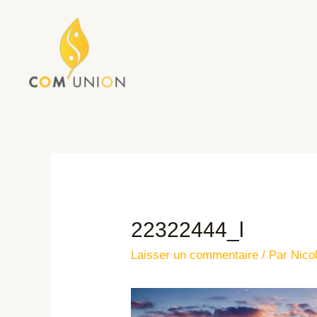
22322444_l
Laisser un commentaire
/ Par
Nico