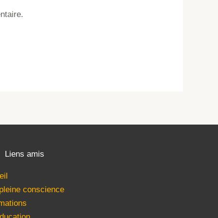
ntaire.
Liens amis
eil
 pleine conscience
mations
ducation