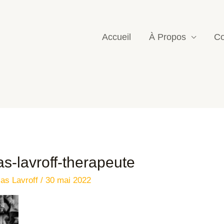
Accueil
À Propos
Co
as-lavroff-therapeute
las Lavroff
/
30 mai 2022