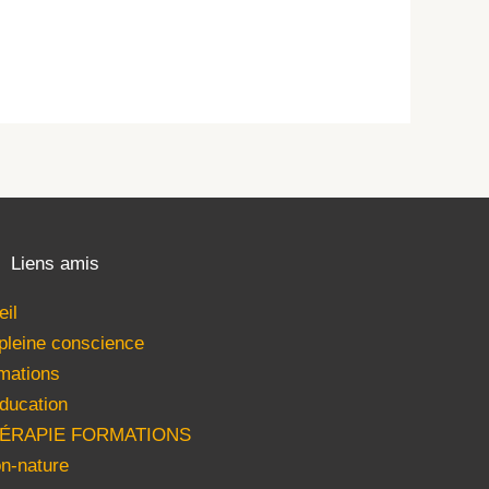
Liens amis
eil
 pleine conscience
mations
ducation
HÉRAPIE FORMATIONS
n-nature