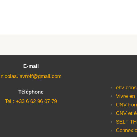
E-mail
nicolas.lavroff@gmail.com
ehv cons
Téléphone
Vivre en
Tel : +33 6 62 96 07 79
CNV For
CNV et é
SELF T
Connexio