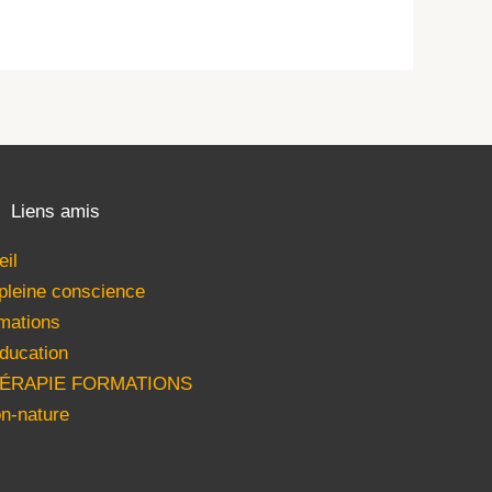
Liens amis
eil
 pleine conscience
mations
ducation
HÉRAPIE FORMATIONS
n-nature