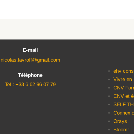
E-mail
nicolas.lavroff@gmail.com
ehv cons
Téléphone
Vivre en
Tel : +33 6 62 96 07 79
CNV For
CNV et é
SELF T
Connexio
Orsys
Bloomr