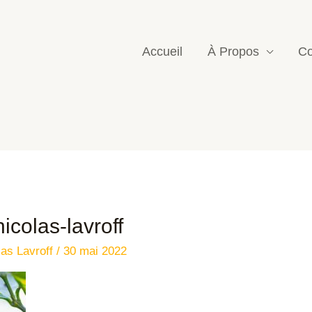
Accueil
À Propos
Co
icolas-lavroff
las Lavroff
/
30 mai 2022