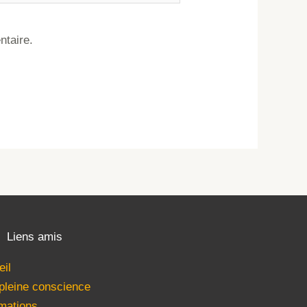
ntaire.
Liens amis
eil
 pleine conscience
mations