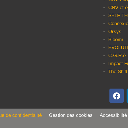
CNV et é
SELF T
Connexio
Orsys
Bloomr
EVOLUT
C.G.R.é
Impact F
The Shift
que de confidentialité
Gestion des cookies Accessibilité