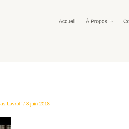
Accueil
À Propos
Co
las Lavroff
/
8 juin 2018