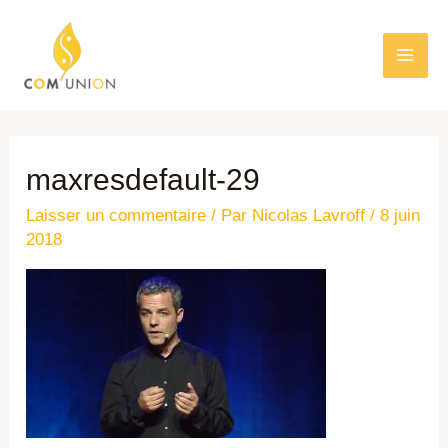
maxresdefault-29
Laisser un commentaire
/ Par
Nicolas Lavroff
/
8 juin
2018