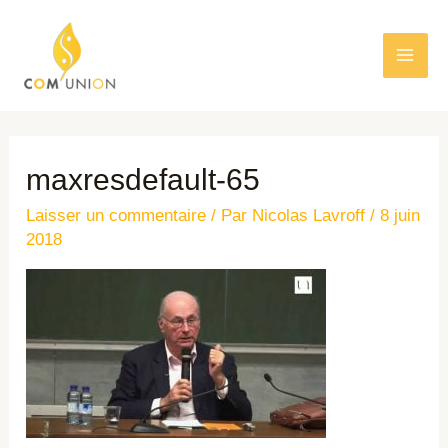
maxresdefault-65
Laisser un commentaire
/ Par
Nicolas Lavroff
/
8 juin
2018