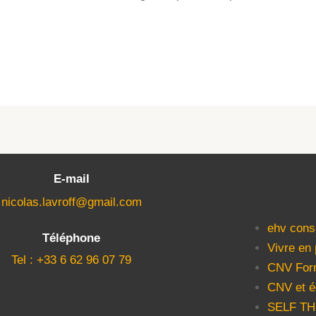
E-mail
nicolas.lavroff@gmail.com
ehv cons
Téléphone
Vivre en
Tel : +33 6 62 96 07 79
CNV For
CNV et é
SELF T