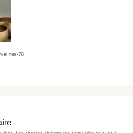
yvelines-78
ire