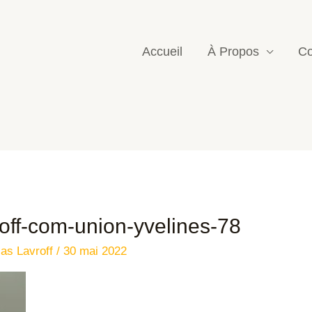
Accueil
À Propos
Co
roff-com-union-yvelines-78
las Lavroff
/
30 mai 2022