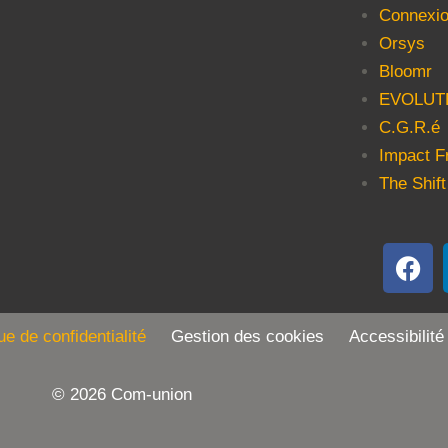
Connexio
Orsys
Bloomr
EVOLUT
C.G.R.é
Impact F
The Shift
que de confidentialité
Gestion des cookies Accessibilité
© 2026 Com-union