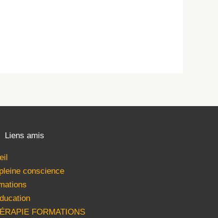
Liens amis
eil
 pleine conscience
mations
ducation
HÉRAPIE FORMATIONS