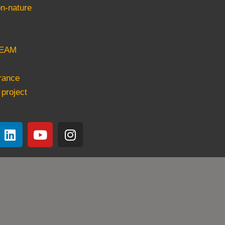
n-nature
EAM
rance
 project