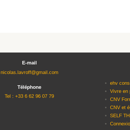
E-mail
nicolas.lavroff@gmail.com
ehv cons
Téléphone
Vivre en
Tel : +33 6 62 96 07 79
CNV For
CNV et é
SELF T
Connexio