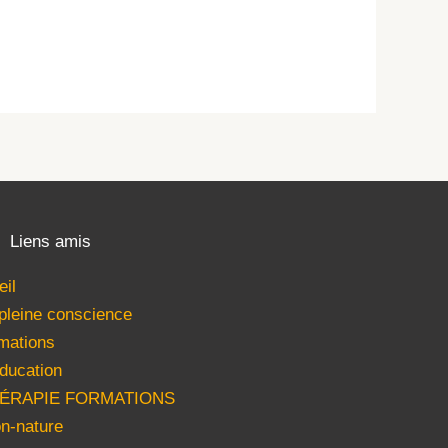
Liens amis
eil
 pleine conscience
mations
ducation
HÉRAPIE FORMATIONS
n-nature