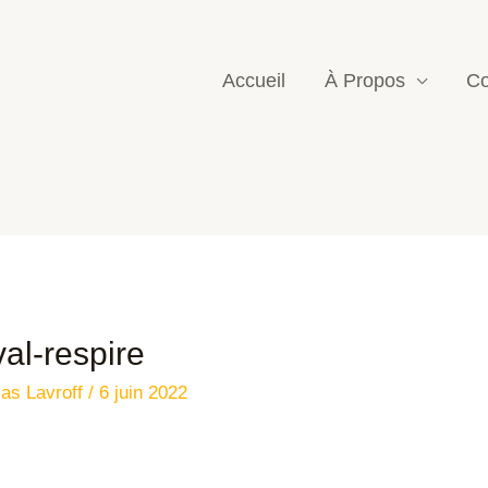
Accueil
À Propos
Co
ival-respire
las Lavroff
/
6 juin 2022