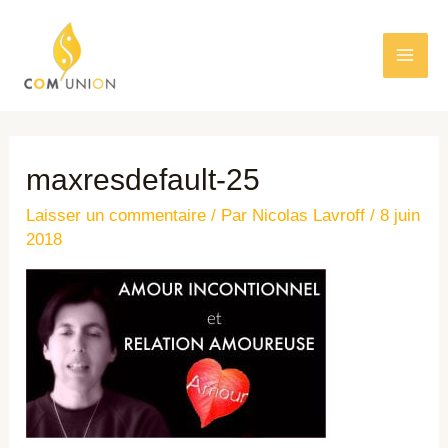
maxresdefault-25
Laisser un commentaire
/ Par
Nicolas Lavroff
/
8 juin
2018