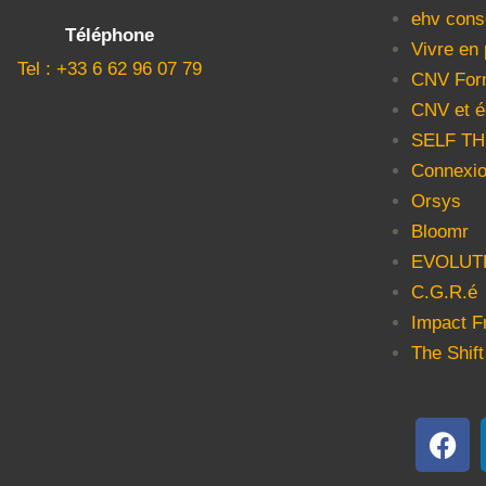
ehv cons
Téléphone
Vivre en
Tel : +33 6 62 96 07 79
CNV For
CNV et é
SELF T
Connexio
Orsys
Bloomr
EVOLUT
C.G.R.é
Impact F
The Shift