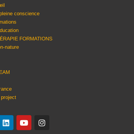
eil
 pleine conscience
mations
ducation
HÉRAPIE FORMATIONS
n-nature
EAM
rance
 project