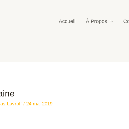
Accueil
À Propos
Co
aine
las Lavroff
/
24 mai 2019