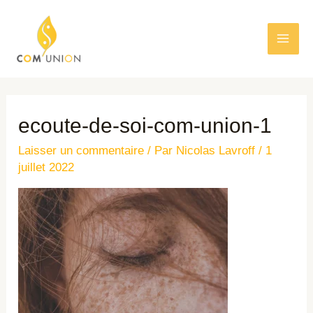
ecoute-de-soi-com-union-1
Laisser un commentaire
/ Par
Nicolas Lavroff
/
1
juillet 2022