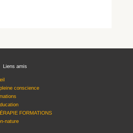
Liens amis
eil
 pleine conscience
mations
ducation
HÉRAPIE FORMATIONS
n-nature