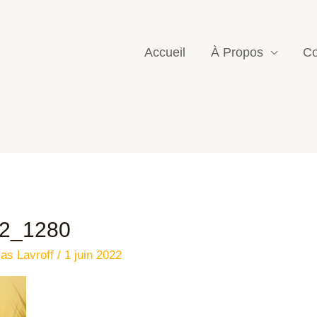
Accueil
À Propos
Co
52_1280
las Lavroff
/
1 juin 2022