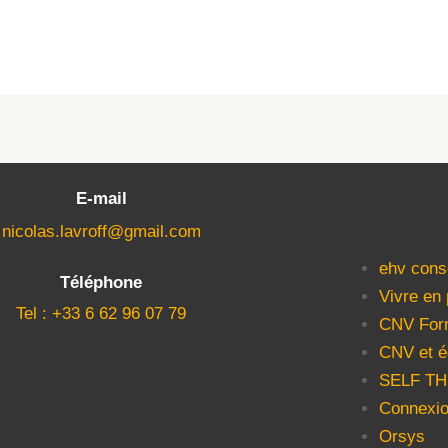
E-mail
nicolas.lavroff@gmail.com
ehv cons
Téléphone
Vivre en
Tel : +33 6 62 96 07 79
CNV For
CNV et é
SELF T
Connexio
Orsys